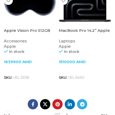
Apple Vision Pro 512GB
MacBook Pro 14.2” Apple
M3 Pro 12C CPU 18C GPU ,
Accessories
Laptops
18GB, 1TB, Space Black
Apple
Apple
In stock
In stock
1639900
AMD
1510000
AMD
SKU:
IBL:5358
SKU:
IBL:6460