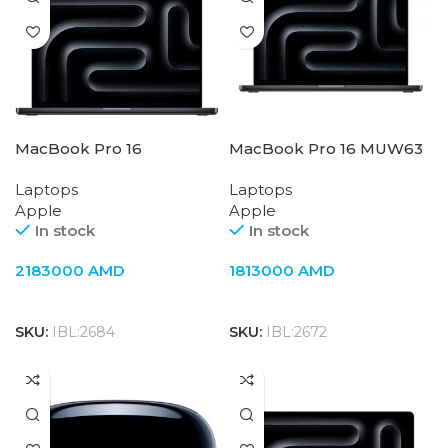
MacBook Pro 16
MacBook Pro 16 MUW63
Z1AF001V6 M3 Max 2023
M3 Max 2023 Space Black
Laptops
Laptops
Space Black
Apple
Apple
In stock
In stock
2183000
AMD
1813000
AMD
SKU:
IBL:2684
SKU:
IBL:2672