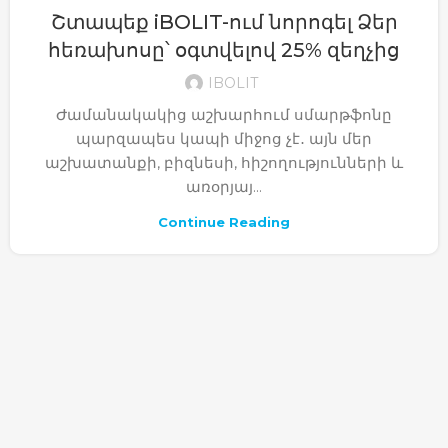
Շտապեք iBOLIT-ում նորոգել Ձեր
հեռախոսը՝ օգտվելով 25% զեղչից
IBOLIT
Ժամանակակից աշխարհում սմարթֆոնը
պարզապես կապի միջոց չէ․ այն մեր
աշխատանքի, բիզնեսի, հիշողությունների և
առօրյայ...
Continue Reading