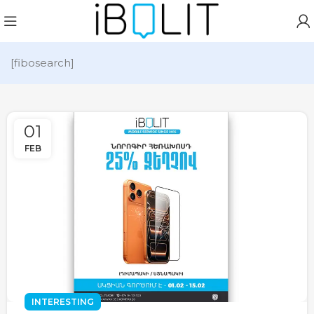
[fibosearch]
01
FEB
INTERESTING