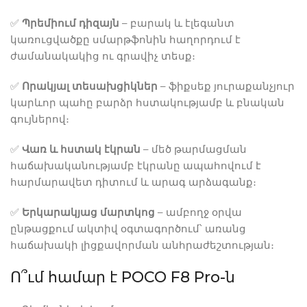
✅
Պրեմիում դիզայն
– բարակ և էլեգանտ
կառուցվածքը սմարթֆոնին հաղորդում է
ժամանակակից ու գրավիչ տեսք։
✅
Որակյալ տեսախցիկներ
– ֆիքսեք յուրաքանչյուր
կարևոր պահը բարձր հստակությամբ և բնական
գույներով։
✅
Վառ և հստակ էկրան
– մեծ թարմացման
հաճախականությամբ էկրանը ապահովում է
հարմարավետ դիտում և արագ արձագանք։
✅
Երկարակյաց մարտկոց
– ամբողջ օրվա
ընթացքում ակտիվ օգտագործում՝ առանց
հաճախակի լիցքավորման անհրաժեշտության։
Ո՞ւմ համար է POCO F8 Pro-ն