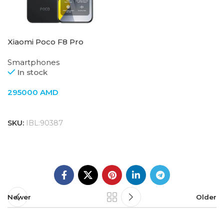
Xiaomi Poco F8 Pro
12GB/512GB Black
Smartphones
In stock
295000
AMD
SKU:
IBL:90387
Newer
Older