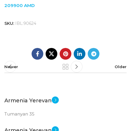
209900
AMD
SKU:
IBL:90624
Newer
Older
Armenia Yerevan
Tumanyan 35
Armenia Yerevan