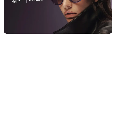
Նոր սերնդի
Ray-Ban Meta Wayfarer Gen 2
խելացի
ակնոցները համատեղում են լեգենդար Wayfarer
դիզայնը և արհեստական բանականության
հնարավորությունները մեկ սարքում։
📸
12MP տեսախցիկ
՝ բարձրորակ լուսանկարների և
տեսանյութերի համար
🎙️
5 միկրոֆոն և բաց տիպի բարձրախոսներ
՝
հստակ ձայն և հարմարավետ շփում
🤖
Meta AI
՝ ձայնային հրամաններ, հարցերի
պատասխաններ և օրվա ընթացքում արագ
օգնություն